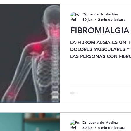
humano para mejorar su ca
puedo apoyarle mejor? Aco
Dr. Leonardo Medina
La importancia de la gestió
30 jun
2 min de lectura
FIBROMIALGIA
LA FIBROMIALGIA ES UN TRASTORNO QUE CAUSA
DOLORES MUSCULARES Y FATIGA (CANSANCIO).
LAS PERSONAS CON FIBROMIALGIA TIENEN
DOLOR...
Dr. Leonardo Medina
30 jun
4 min de lectura