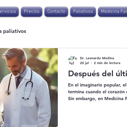
ervicios
Precios
Contacto
Paliativos
Medicina Fam
 paliativos
Dr. Leonardo Medina
20 jul
2 min de lectura
Después del últ
En el imaginario popular, e
termina cuando el corazón d
Sin embargo, en Medicina F
Cuidados Paliativos, el a
más allá de la muerte. Se 
humano profundo que contin
en el duelo. Una relación q