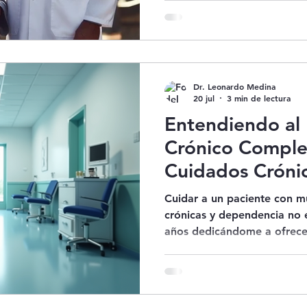
años. En Medicina Familiar,
una enfermedad; conoce al 
familiar, emocional y
Dr. Leonardo Medina
20 jul
3 min de lectura
Entendiendo al 
Crónico Comple
Cuidados Cróni
Cuidar a un paciente con m
crónicas y dependencia no e
años dedicándome a ofrece
integral y personalizada di
especialmente en Bogotá. M
pacientes complejos y adul
dependencia, quienes requi