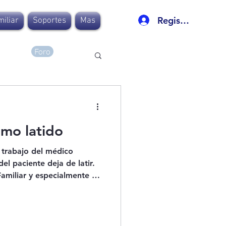
Registro
iliar
Soportes
Mas
Foro
imo latido
l trabajo del médico
el paciente deja de latir.
amiliar y especialmente en
compañamiento va mucho
trata de un compromiso
úa con la familia, incluso
ue se construye durante