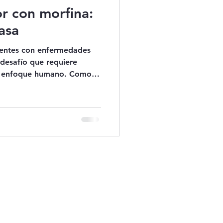
r con morfina:
asa
ientes con enfermedades
 desafío que requiere
un enfoque humano. Como
 domiciliaria en Bogotá,
ede transformar la calidad
olor intenso. Sin embargo,
y responsable para
 bienestar del paciente y su
ompartiré información