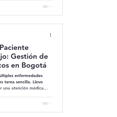
 el médico no solo trata
paciente en su contexto
Paciente
jo: Gestión de
cos en Bogotá
últiples enfermedades
s tarea sencilla. Llevo
r una atención médica
rectamente en el hogar,
i enfoque se centra en
tos mayores con
eren un manejo experto y