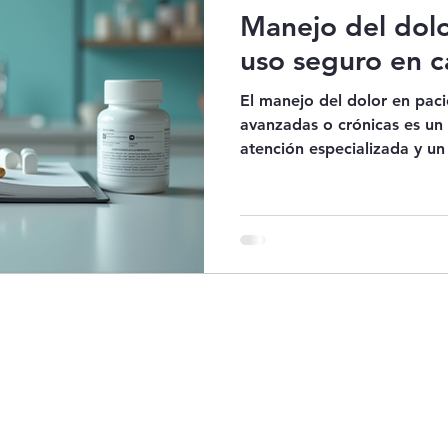
Manejo del dolo
uso seguro en c
El manejo del dolor en pac
avanzadas o crónicas es un
atención especializada y 
médico que ofrece atención
he visto cómo la morfina pu
de vida de quienes sufren d
su uso debe ser cuidadoso 
garantizar la seguridad y el
familia. En este artículo, c
práctica y clara sobre