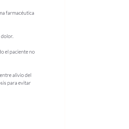
rma farmacéutica 
 dolor.
o el paciente no 
ntre alivio del 
is para evitar 