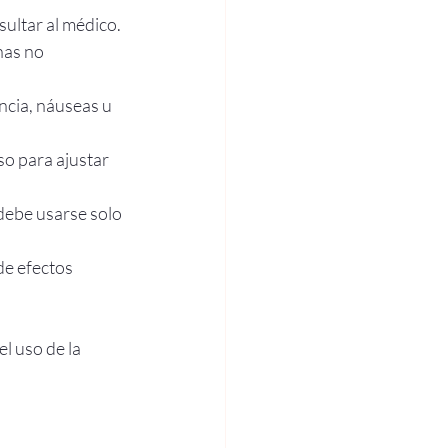
sultar al médico.
nas no 
ncia, náuseas u 
so para ajustar 
debe usarse solo 
de efectos 
l uso de la 