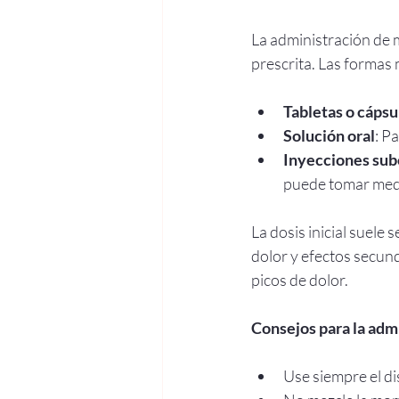
La administración de m
prescrita. Las formas
Tabletas o cápsu
Solución oral
: P
Inyecciones sub
puede tomar medi
La dosis inicial suele 
dolor y efectos secund
picos de dolor.
Consejos para la admi
Use siempre el di