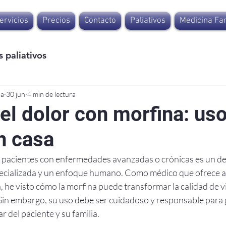
ervicios
Precios
Contacto
Paliativos
Medicina Fam
 paliativos
na
30 jun
4 min de lectura
el dolor con morfina: us
n casa
n pacientes con enfermedades avanzadas o crónicas es un de
pecializada y un enfoque humano. Como médico que ofrece a
, he visto cómo la morfina puede transformar la calidad de v
Sin embargo, su uso debe ser cuidadoso y responsable para g
r del paciente y su familia.