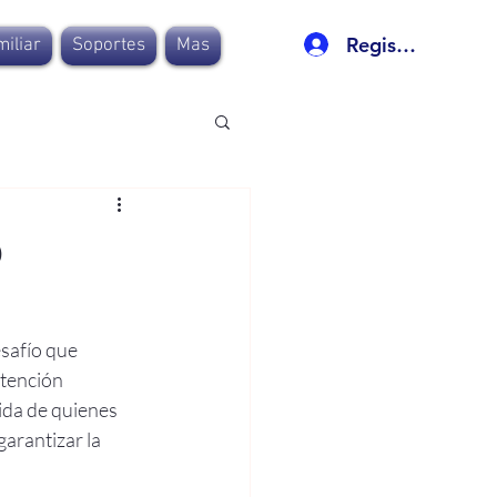
Registro
iliar
Soportes
Mas
o
safío que 
tención 
ida de quienes 
arantizar la 