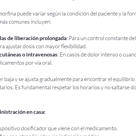
orfina puede variar según la condición del paciente y la fo
 más comunes incluyen:
las de liberación prolongada
: Para un control constante del
ara ajustar dosis con mayor flexibilidad.
cutáneas o intravenosas
: En casos de dolor intenso o cuand
camentos por vía oral.
ser baja y se ajusta gradualmente para encontrar el equilibrio e
arios. Es fundamental respetar los horarios y no saltarse dos
nistración en casa:
spositivo dosificador que viene con el medicamento.