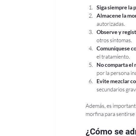
Siga siempre la 
Almacene la mor
autorizadas.
Observe y regist
otros síntomas.
Comuníquese co
el tratamiento.
No comparta el
por la persona in
Evite mezclar co
secundarios grav
Además, es importante 
morfina para sentirse
¿Cómo se adm