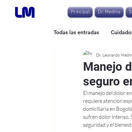
Principal
Dr. Medina
S
Todas las entradas
Cuidados
Dr. Leonardo Medi
Manejo d
seguro e
El manejo del dolor e
requiere atención es
domiciliaria en Bogotá
sufren dolor intenso. 
seguridad y el bienesta