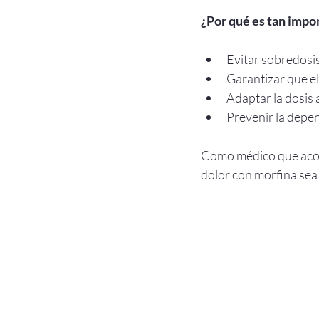
¿Por qué es tan impo
Evitar sobredosis
Garantizar que el
Adaptar la dosis 
Prevenir la depen
Como médico que acom
dolor con morfina sea 