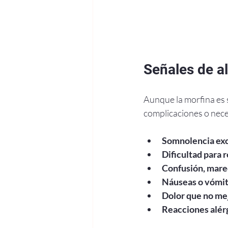
Señales de a
Aunque la morfina es 
complicaciones o neces
Somnolencia exce
Dificultad para r
Confusión, mare
Náuseas o vómit
Dolor que no me
Reacciones alérg