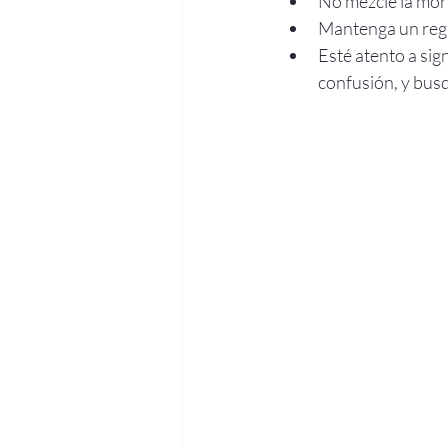
No mezcle la morf
Mantenga un regis
Esté atento a sig
confusión, y bus