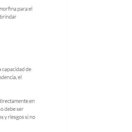
morfina para el 
 brindar 
 
a capacidad de 
encia, el 
directamente en 
so debe ser 
 y riesgos si no 