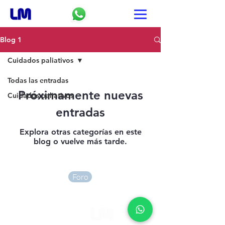
Blog 1
Cuidados paliativos
Todas las entradas
Próximamente nuevas
Cuidados paliativos
entradas
Explora otras categorías en este
blog o vuelve más tarde.
Foro
© 2026 Leonardo Medina MD
Politica de privacidad