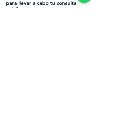
para llevar a cabo tu consulta
médica.
Tratamiento y Seguimiento:
Después de la consulta, te
proporcionaré las indicaciones y el
seguimiento necesario para tu
tratamiento, todo de forma
remota.
Con la teleorientación
médica, recibirás la
atención médica que
necesitas sin tener que
salir de casa. ¡Agenda
tu cita online hoy
mismo y da el primer
paso hacia una mejor
salud!