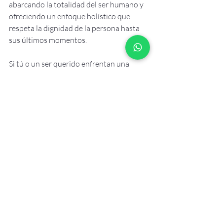
abarcando la totalidad del ser humano y 
ofreciendo un enfoque holístico que 
respeta la dignidad de la persona hasta 
sus últimos momentos. 
Si tú o un ser querido enfrentan una 
enfermedad terminal, considera los 
cuidados paliativos. No es solo sobre 
manejar los síntomas, sino sobre vivir 
con calidad y dignidad, rodeados de amor 
y apoyo.
Llama a la Acción
Si quieres saber más sobre cómo los 
cuidados paliativos pueden ayudar a ti o 
a tu familia, no dudes en ponerte en 
contacto a través de www.drmedina.co 
Compartamos esta información y 