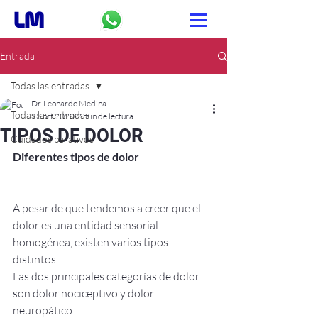
Entrada
Todas las entradas
Dr. Leonardo Medina
Todas las entradas
13 oct 2020
2 min de lectura
TIPOS DE DOLOR
Cuidados paliativos
Diferentes tipos de dolor
A pesar de que tendemos a creer que el 
dolor es una entidad sensorial 
homogénea, existen varios tipos 
distintos.
Las dos principales categorías de dolor 
son dolor nociceptivo y dolor 
neuropático.