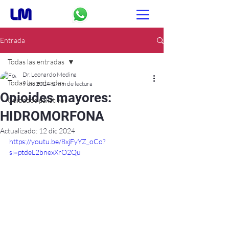
Entrada
Todas las entradas
Dr. Leonardo Medina
Todas las entradas
9 dic 2024
1 min de lectura
Opioides mayores:
Cuidados paliativos
HIDROMORFONA
Actualizado:
12 dic 2024
https://youtu.be/8xjFyYZ_oCo?
si=ptdeL2bnexXrO2Qu