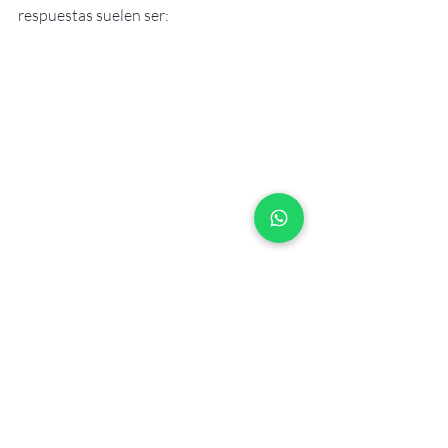
respuestas suelen ser:
No tener dolor intenso
Dormir mejor
Poder hablar y compartir
Sentirse acompañados
Mantener la dignidad
Curar cuando se puede es ideal.
Pero aliviar siempre es posible.