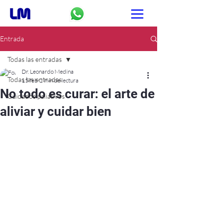
Entrada
Todas las entradas
Dr. Leonardo Medina
Todas las entradas
15 feb
2 min de lectura
No todo es curar: el arte de
Cuidados paliativos
aliviar y cuidar bien