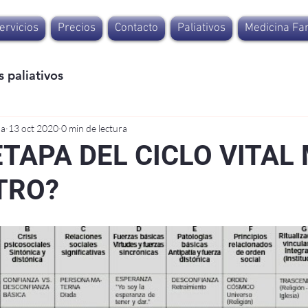
ervicios
Precios
Contacto
Paliativos
Medicina Fam
 paliativos
na
13 oct 2020
0 min de lectura
ETAPA DEL CICLO VITAL
TRO?