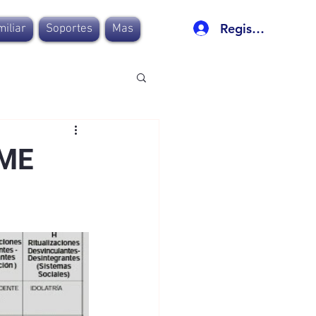
Registro
iliar
Soportes
Mas
 ME