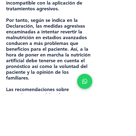
incompatible con la aplicación de
tratamientos agresivos.
Por tanto, según se indica en la
Declaración, las medidas agresivas
encaminadas a intentar revertir la
malnutrición en estadios avanzados
conducen a más problemas que
beneficios para el paciente. Así, a la
hora de poner en marcha la nutrición
artificial debe tenerse en cuenta el
pronóstico así como la voluntad del
paciente y la opinión de los
familiares.
Las recomendaciones sobre
tratamientos nutricionales
introducidas en la Declaración
incluyen contemplar una dieta
individualizada de acuerdo con las
preferencias y capacidad de
deglución del paciente. Un aspecto
muy importante a tener en cuenta,
según se remarca, en pacientes con