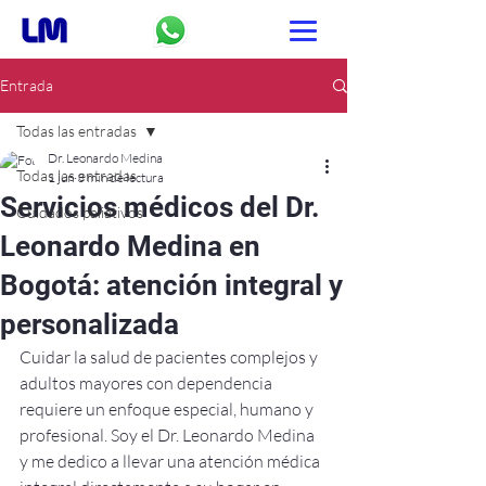
Entrada
Todas las entradas
Dr. Leonardo Medina
Todas las entradas
1 jun
3 min de lectura
Servicios médicos del Dr.
Cuidados paliativos
Leonardo Medina en
Bogotá: atención integral y
personalizada
Cuidar la salud de pacientes complejos y 
adultos mayores con dependencia 
requiere un enfoque especial, humano y 
profesional. Soy el Dr. Leonardo Medina 
y me dedico a llevar una atención médica 