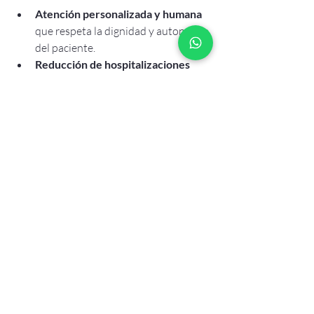
Atención personalizada y humana
que respeta la dignidad y autonomía 
del paciente.
Reducción de hospitalizaciones 
innecesarias
 gracias a un control 
efectivo en casa.
Mejora en la calidad de vida
mediante el manejo adecuado del 
dolor y otros síntomas.
Apoyo emocional para la familia
, 
que es parte fundamental del 
proceso de cuidado.
Flexibilidad y comodidad
 al recibir 
atención en el hogar, evitando 
desplazamientos y esperas.
Mi compromiso es ser un aliado 
confiable para usted y sus seres 