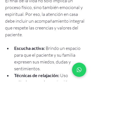
El final de la vida no solo implica un 
proceso físico, sino también emocional y 
espiritual. Por eso, la atención en casa 
debe incluir un acompañamiento integral 
que respete las creencias y valores del 
paciente.
Escucha activa:
 Brindo un espacio 
para que el paciente y su familia 
expresen sus miedos, dudas y 
sentimientos.
Técnicas de relajación:
 Uso 
métodos como la respiración 
profunda o la meditación para 
reducir la ansiedad.
Apoyo espiritual:
 Facilito el 
contacto con líderes religiosos o 
consejeros si así lo desean.