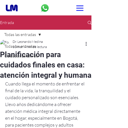
Entrada
Todas las entradas
Dr. Leonardo Medina
Todas las entradas
30 mar
4 min de lectura
Planificación para
Cuidados paliativos
cuidados finales en casa:
atención integral y humana
Cuando llega el momento de enfrentar el 
final de la vida, la tranquilidad y el 
cuidado personalizado son esenciales. 
Llevo años dedicándome a ofrecer 
atención médica integral directamente 
en el hogar, especialmente en Bogotá, 
para pacientes complejos y adultos 