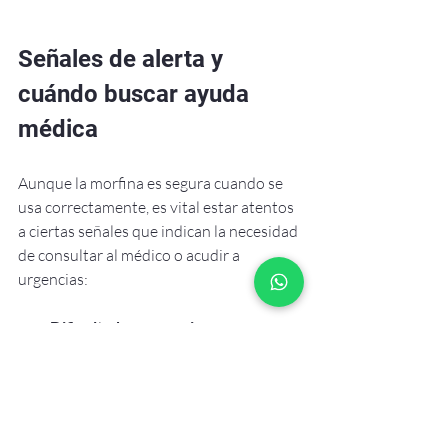
Señales de alerta y 
cuándo buscar ayuda 
médica
Aunque la morfina es segura cuando se 
usa correctamente, es vital estar atentos 
a ciertas señales que indican la necesidad 
de consultar al médico o acudir a 
urgencias:
Dificultad para respirar o 
respiración muy lenta.
Somnolencia extrema o 
incapacidad para despertar al 
paciente.
Confusión, alucinaciones o cambios 