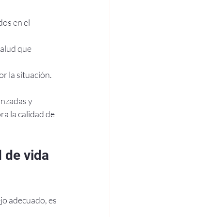
os en el 
salud que 
 la situación.
nzadas y 
a la calidad de 
 de vida 
jo adecuado, es 