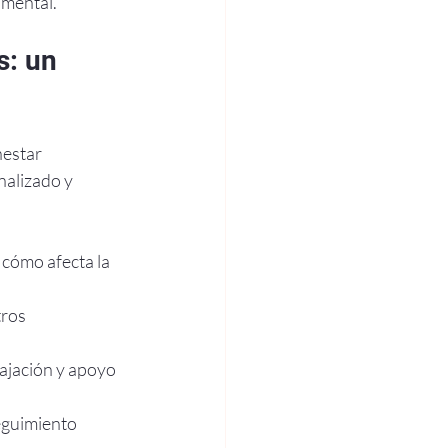
amental.
s: un 
nestar 
nalizado y 
y cómo afecta la 
ros 
lajación y apoyo 
eguimiento 