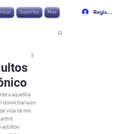
Registro
iliar
Soportes
Mas
dultos
ónico
te a aquellos 
domiciliaria en 
de vida de mis 
artiré 
n adultos 