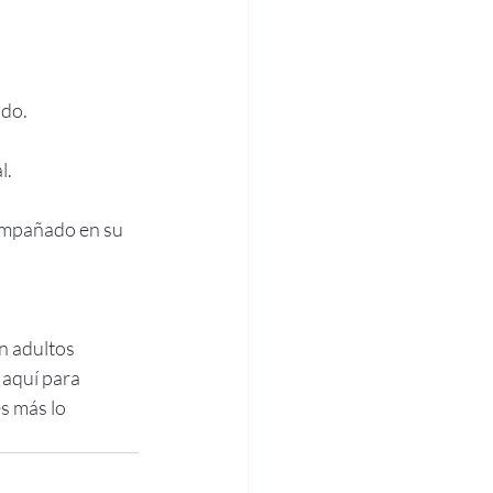
ado.
l.
ompañado en su 
n adultos 
 aquí para 
s más lo 