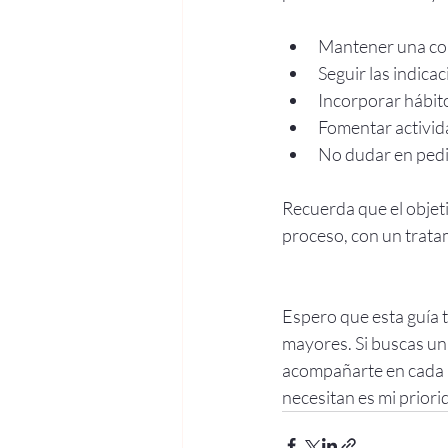
Mantener una com
Seguir las indica
Incorporar hábit
Fomentar activid
No dudar en pedi
Recuerda que el objet
proceso, con un trata
Espero que esta guía t
mayores. Si buscas un
acompañarte en cada p
necesitan es mi priori