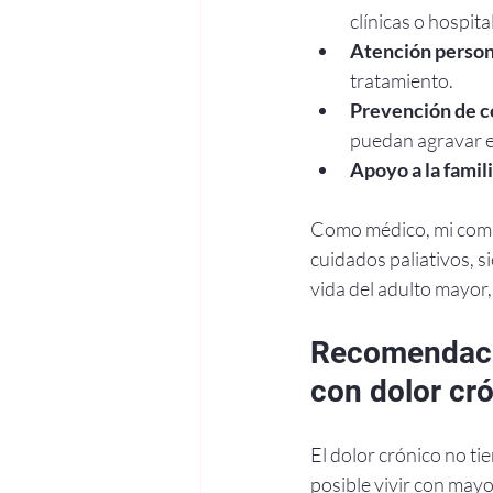
clínicas o hospita
Atención person
tratamiento.
Prevención de c
puedan agravar el
Apoyo a la famili
Como médico, mi comp
cuidados paliativos, 
vida del adulto mayor,
Recomendacio
con dolor cr
El dolor crónico no t
posible vivir con may