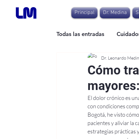
Principal
Dr. Medina
S
Todas las entradas
Cuidados
Dr. Leonardo Medi
Cómo trat
mayores:
El dolor crónico es u
con condiciones compl
Bogotá, he visto cómo
pacientes y aliviar la 
estrategias prácticas 