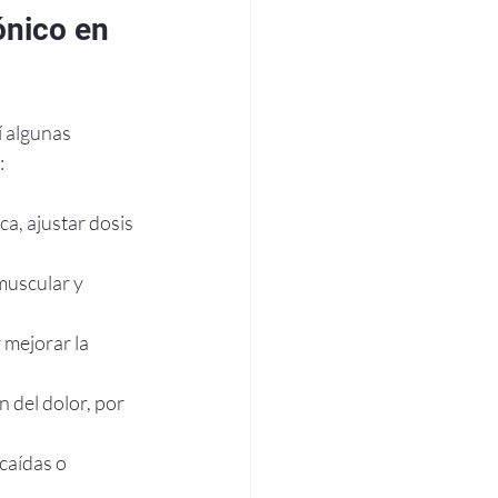
ónico en 
í algunas 
:
a, ajustar dosis 
muscular y 
 mejorar la 
 del dolor, por 
 caídas o 