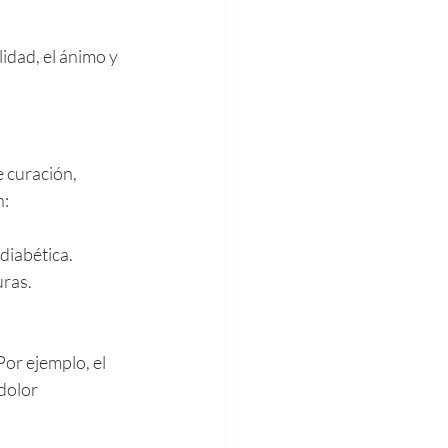
idad, el ánimo y 
 curación, 
n:
diabética.
uras.
or ejemplo, el 
dolor 