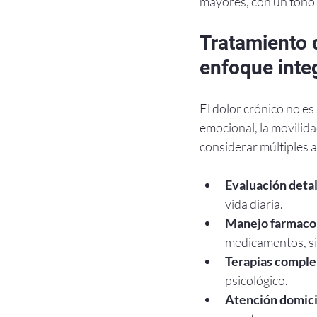
mayores, con un tono 
Tratamiento 
enfoque inte
El dolor crónico no es 
emocional, la movilida
considerar múltiples 
Evaluación detal
vida diaria.
Manejo farmacol
medicamentos, si
Terapias comple
psicológico.
Atención domicil