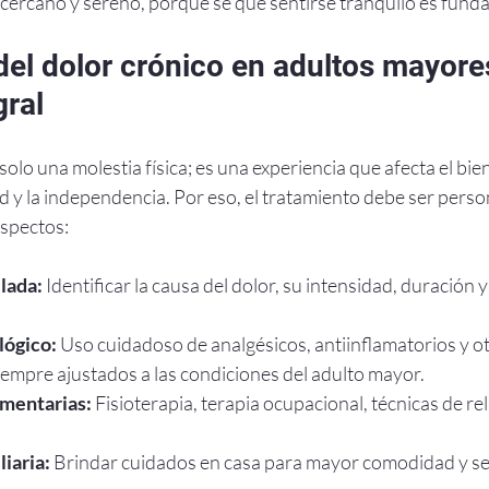
cercano y sereno, porque sé que sentirse tranquilo es fund
del dolor crónico en adultos mayore
gral
solo una molestia física; es una experiencia que afecta el bie
d y la independencia. Por eso, el tratamiento debe ser perso
aspectos:
lada:
 Identificar la causa del dolor, su intensidad, duración 
ógico:
 Uso cuidadoso de analgésicos, antiinflamatorios y ot
empre ajustados a las condiciones del adulto mayor.
mentarias:
 Fisioterapia, terapia ocupacional, técnicas de re
iaria:
 Brindar cuidados en casa para mayor comodidad y s