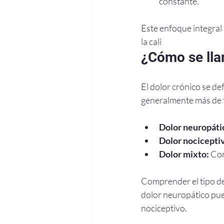
constante.
Este enfoque integral p
la cali
¿Cómo se lla
El dolor crónico se de
generalmente más de t
Dolor neuropáti
Dolor nocicepti
Dolor mixto:
 Co
Comprender el tipo de 
dolor neuropático pue
nociceptivo.