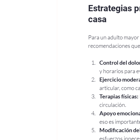
Estrategias p
casa
Para un adulto mayor c
recomendaciones que a
Control del dol
y horarios para e
Ejercicio moder
articular, como c
Terapias físicas:
circulación.
Apoyo emociona
eso es important
Modificación de
esfuerzos innece