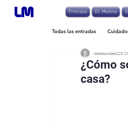
Principal
Dr. Medina
S
Todas las entradas
Cuidados
redessociales223
26
¿Cómo so
casa?