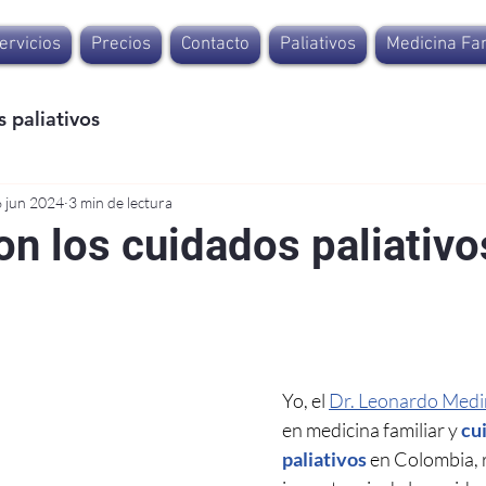
ervicios
Precios
Contacto
Paliativos
Medicina Fam
 paliativos
 jun 2024
3 min de lectura
n los cuidados paliativo
Yo, el 
Dr. Leonardo Medi
en medicina familiar y 
cu
paliativos
 en Colombia, r