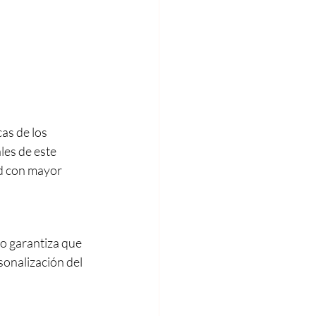
as de los 
les de este 
d con mayor 
o garantiza que 
onalización del 