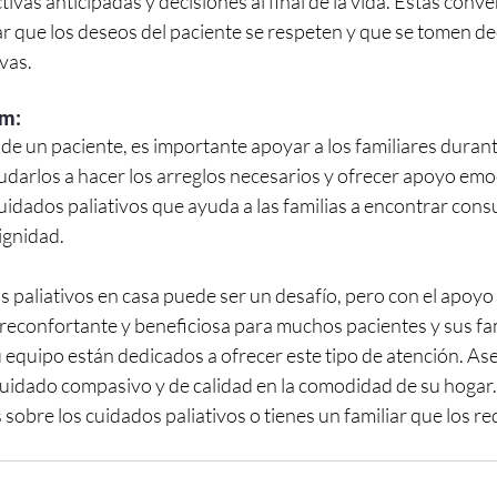
tivas anticipadas y decisiones al final de la vida. Estas conv
r que los deseos del paciente se respeten y que se tomen de
vas.
em:
e un paciente, es importante apoyar a los familiares durant
udarlos a hacer los arreglos necesarios y ofrecer apoyo emoc
uidados paliativos que ayuda a las familias a encontrar consue
ignidad.
 paliativos en casa puede ser un desafío, pero con el apoyo
econfortante y beneficiosa para muchos pacientes y sus famil
equipo están dedicados a ofrecer este tipo de atención. A
cuidado compasivo y de calidad en la comodidad de su hogar.
sobre los cuidados paliativos o tienes un familiar que los re