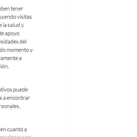
eben tener 
uyendo visitas 
 la salud y 
te apoyo 
sidades del 
odo momento y 
damente a 
ión.
ativos puede 
s a encontrar 
rsonales.
 en cuanto a 