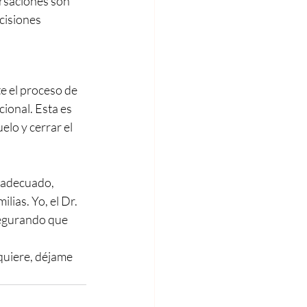
ersaciones son 
cisiones 
e el proceso de 
ional. Esta es 
lo y cerrar el 
 adecuado, 
ias. Yo, el Dr. 
segurando que 
quiere, déjame 