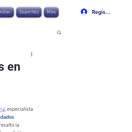
Registro
iliar
Soportes
Mas
s en
na
, especialista 
idados 
esalto la 