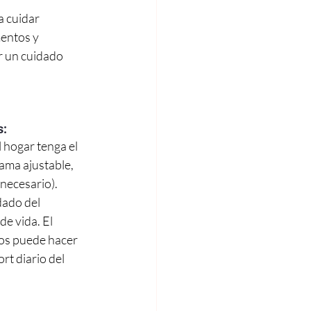
a cuidar 
entos y 
r un cuidado 
s:
 hogar tenga el 
ama ajustable, 
 necesario). 
dado del 
e vida. El 
os puede hacer 
rt diario del 